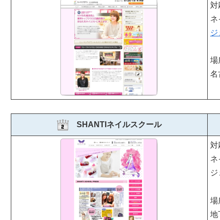
対
ネ
ジ
場
名
SHANTIネイルスクール
対
ネ
ジ
場
地