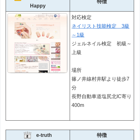
特徴
Happy
対応検定
ネイリスト技能検定 3級
～1級
ジェルネイル検定 初級～
上級
場所
篠ノ井線村井駅より徒歩7
分
長野自動車道塩尻北IC寄り
400m
e-truth
特徴