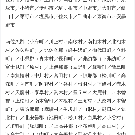
坂市／小諸市／伊那市／駒ヶ根市／中野市／大町市／飯
山市／茅野市／塩尻市／佐久市／千曲市／東御市／安曇
野市
南佐久郡（小海町／川上村／南牧村／南相木村／北相木
村／佐久穂町）／北佐久郡（軽井沢町／御代田町／立科
町）／小県郡（青木村／長和町）／諏訪郡（下諏訪町／
富士見町／原村）／上伊那郡（辰野町／箕輪町／飯島町
／南箕輪村／中川村／宮田村）／下伊那郡（松川町／高
森町／阿南町／阿智村／平谷村／根羽村／下條村／売木
村／天龍村／泰阜村／喬木村／豊丘村／大鹿村）／木曽
郡（上松町／南木曽町／木祖村／王滝村／大桑村／木曽
町）／東筑摩郡（麻績村／生坂村／山形村／朝日村／筑
北村）／北安曇郡（池田町／松川村／白馬村／小谷村）
／埴科郡（坂城町）／上高井郡（小布施町／高山村）／
下高井郡（山ノ内町／木島平村／野沢温泉村）／上水内