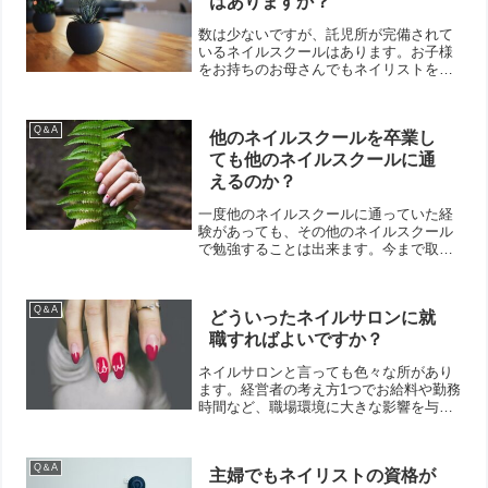
はありますか？
数は少ないですが、託児所が完備されて
いるネイルスクールはあります。お子様
をお持ちのお母さんでもネイリストを目
指すことは出来ます。
Q＆A
他のネイルスクールを卒業し
ても他のネイルスクールに通
えるのか？
一度他のネイルスクールに通っていた経
験があっても、その他のネイルスクール
で勉強することは出来ます。今まで取得
した資格はムダにならず、その続きの勉
強をすることになります。
Q＆A
どういったネイルサロンに就
職すればよいですか？
ネイルサロンと言っても色々な所があり
ます。経営者の考え方1つでお給料や勤務
時間など、職場環境に大きな影響を与え
ます。
Q＆A
主婦でもネイリストの資格が