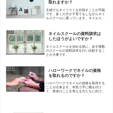
取れますか？
主婦でもネイリストを目指すことが可能
です。多くの方が子育てをしながらネイ
ルスクールに通っています。ネイルスク
ールの多くはフリータイム制であり、自
分の好きな時間に授業を組むことができ
ます。もしくは通信講座でネイリストを
Q＆A
ネイルスクールの資料請求は
目指すことも可能です。
したほうがよいですか？
ネイルスクールを決める前に、必ず複数
のスクールの資料請求を行い比較するこ
とが大事です。
Q＆A
ハローワークでネイルの資格
を取れるのですか？
ハローワークでネイルの資格を取得する
ことが出来ます。本気で手に職を付け
て、将来のことを考える方たちに向けて
のサービスです。